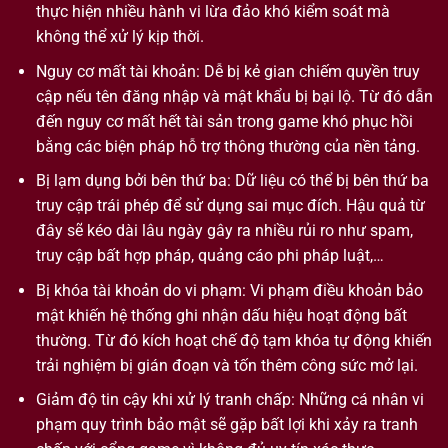
thực hiện nhiều hành vi lừa đảo khó kiểm soát mà
không thể xử lý kịp thời.
Nguy cơ mất tài khoản: Dễ bị kẻ gian chiếm quyền truy
cập nếu tên đăng nhập và mật khẩu bị bại lộ. Từ đó dẫn
đến nguy cơ mất hết tài sản trong game khó phục hồi
bằng các biện pháp hỗ trợ thông thường của nền tảng.
Bị lạm dụng bởi bên thứ ba: Dữ liệu có thể bị bên thứ ba
truy cập trái phép để sử dụng sai mục đích. Hậu quả từ
đây sẽ kéo dài lâu ngày gây ra nhiều rủi ro như spam,
truy cập bất hợp pháp, quảng cáo phi pháp luật,…
Bị khóa tài khoản do vi phạm: Vi phạm điều khoản bảo
mật khiến hệ thống ghi nhận dấu hiệu hoạt động bất
thường. Từ đó kích hoạt chế độ tạm khóa tự động khiến
trải nghiệm bị gián đoạn và tốn thêm công sức mở lại.
Giảm độ tin cậy khi xử lý tranh chấp: Những cá nhân vi
phạm quy trình bảo mật sẽ gặp bất lợi khi xảy ra tranh