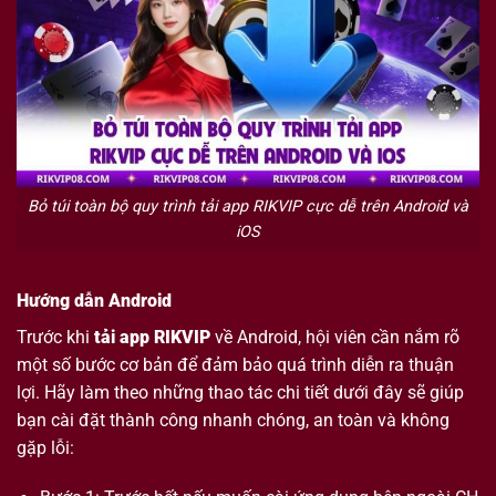
Bỏ túi toàn bộ quy trình tải app RIKVIP cực dễ trên Android và
iOS
Hướng dẫn Android
Trước khi
tải app RIKVIP
về Android, hội viên cần nắm rõ
một số bước cơ bản để đảm bảo quá trình diễn ra thuận
lợi. Hãy làm theo những thao tác chi tiết dưới đây sẽ giúp
bạn cài đặt thành công nhanh chóng, an toàn và không
gặp lỗi: