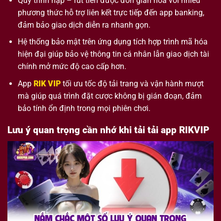
Quy trình nạp – rút tiền được đơn giản hóa với nhiều
phương thức hỗ trợ liên kết trực tiếp đến app banking,
đảm bảo giao dịch diễn ra nhanh gọn.
Hệ thống bảo mật trên ứng dụng tích hợp trình mã hóa
hiện đại giúp bảo vệ thông tin cá nhân lẫn giao dịch tài
chính mở mức độ cao cấp hơn.
App
RIK VIP
tối ưu tốc độ tải trang và vận hành mượt
mà giúp quá trình đặt cược không bị gián đoạn, đảm
bảo tính ổn định trong mọi phiên chơi.
Lưu ý quan trọng cần nhớ khi tải tải app RIKVIP