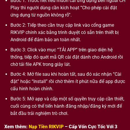
Bước 1: Trước hết nếu muốn cài ứng dụng bên ngoài CH
Play thì người dùng cần kích hoạt “Cho phép cài đặt
ứng dụng từ nguồn không rõ”.
Bước 2: Tiếp theo cần truy cập link vào cổng game
RIKVIP chính xác bằng trình duyệt có sẵn trên thiết bị
Android để đảm bảo an toàn nhất.
Bước 3: Click vào mục “TẢI APP” trên giao diện hệ
thống, tiếp đó quét mã QR cài đặt dành cho Android rồi
chờ tải file APK trong giây lát.
Bước 4: Mở file sau khi hoàn tất, sau đó xác nhận “Cài
đặt” hoặc “Install” rồi chờ thêm ít phút nữa để app được
cấu hình hoàn chỉnh.
Bước 5: Mở app và cấp một số quyền truy cập cần thiết,
cuối cùng có thể tiến hành đăng nhập/đăng ký mới để
bắt đầu trải nghiệm trò chơi.
Xem thêm:
Nạp Tiền RIKVIP
– Cấp Vốn Cực Tốc Với 3