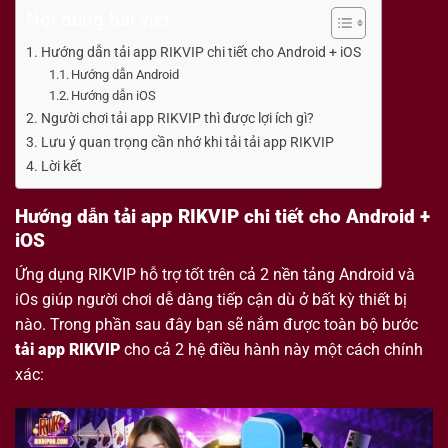
Nội dung bài viết
Hướng dẫn tải app RIKVIP chi tiết cho Android + iOS
Hướng dẫn Android
Hướng dẫn iOS
Người chơi tải app RIKVIP thì được lợi ích gì?
Lưu ý quan trọng cần nhớ khi tải tải app RIKVIP
Lời kết
Hướng dẫn tải app RIKVIP chi tiết cho Android +
iOS
Ứng dụng RIKVIP hỗ trợ tốt trên cả 2 nền tảng Android và
iOs giúp người chơi dễ dàng tiếp cận dù ở bất kỳ thiết bị
nào. Trong phần sau đây bạn sẽ nắm được toàn bộ bước
tải app RIKVIP
cho cả 2 hệ điều hành này một cách chính
xác: