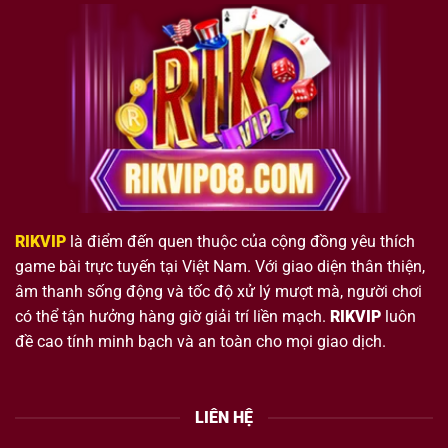
RIKVIP
là điểm đến quen thuộc của cộng đồng yêu thích
game bài trực tuyến tại Việt Nam. Với giao diện thân thiện,
âm thanh sống động và tốc độ xử lý mượt mà, người chơi
có thể tận hưởng hàng giờ giải trí liền mạch.
RIKVIP
luôn
đề cao tính minh bạch và an toàn cho mọi giao dịch.
LIÊN HỆ