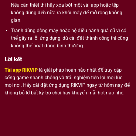
Nếu cần thiết thì hãy xóa bớt một vài app hoặc tệp
không dùng đến nữa ra khỏi máy để mở rộng không
gian.
Tránh dùng dòng máy hoặc hệ điều hành quá cũ vì có
thể gây ra lỗi ứng dụng, dù cài đặt thành công thì cũng
không thể hoạt động bình thường.
Lời kết
Tải app RIKVIP
là giải pháp hoàn hảo nhất để truy cập
cổng game nhanh chóng và trải nghiệm tiện lợi mọi lúc
mọi nơi. Hãy cài đặt ứng dụng RIKVIP ngay từ hôm nay để
không bỏ lỡ bất kỳ trò chơi hay khuyến mãi hot nào nhé.