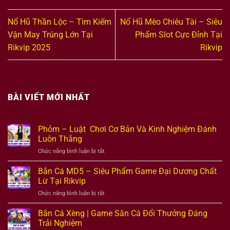
Nổ Hũ Thần Lộc – Tìm Kiếm
Nổ Hũ Mèo Chiêu Tài – Siêu
Vận May Trúng Lớn Tại
Phẩm Slot Cực Đỉnh Tại
Rikvip 2025
Rikvip
BÀI VIẾT MỚI NHẤT
Phỏm – Luật Chơi Cơ Bản Và Kinh Nghiệm Đánh
Luôn Thắng
ở
Chức năng bình luận bị tắt
Phỏm
–
Bắn Cá MD5 – Siêu Phẩm Game Đại Dương Chất
Luật
Lừ Tại Rikvip
Chơi
ở
Chức năng bình luận bị tắt
Cơ
Bắn
Bản
Cá
Bắn Cá Xèng | Game Săn Cá Đổi Thưởng Đáng
Và
MD5
Kinh
Trải Nghiệm
–
Nghiệm