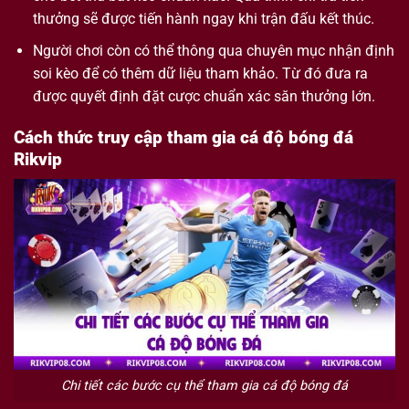
thưởng sẽ được tiến hành ngay khi trận đấu kết thúc.
Người chơi còn có thể thông qua chuyên mục nhận định
soi kèo để có thêm dữ liệu tham khảo. Từ đó đưa ra
được quyết định đặt cược chuẩn xác săn thưởng lớn.
Cách thức truy cập tham gia cá độ bóng đá
Rikvip
Chi tiết các bước cụ thể tham gia cá độ bóng đá