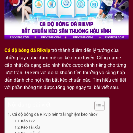
Cá độ bóng đá Rikvip
trở thành điểm đến lý tưởng của
những tay cược đam mê soi kèo trực tuyến. Cổng game
cập nhật đa dạng các hình thức cược dành riêng cho từng
lượt trận. Đi kèm với đó là khoản tiền thưởng vô cùng hấp
dẫn dành cho hội viên bắt kèo chuẩn xác. Tìm hiểu chi tiết
với phần thông tin được tổng hợp ngay tại bài viết sau.
Nội dung bài viết
Cá độ bóng đá Rikvip nên trải nghiệm kèo nào?
Kèo 1×2
Kèo Tài Xỉu