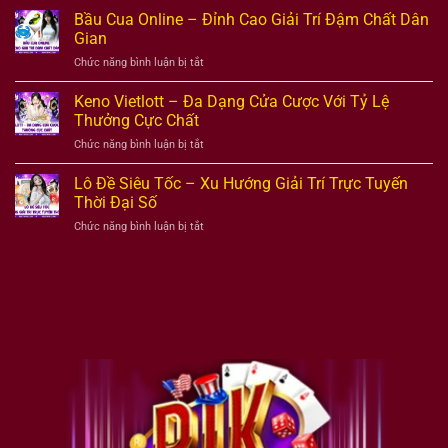
Thưởng
Xỉu
Bầu Cua Online – Đỉnh Cao Giải Trí Đậm Chất Dân
Kiếm
Hậu
–
Vận
Gian
Hĩnh
Siêu
May
ở
Chức năng bình luận bị tắt
Phẩm
Trúng
Bầu
Cá
Lớn
Cua
Keno Vietlott – Đa Dạng Cửa Cược Với Tỷ Lệ
Cược
Tại
Online
Nên
Thưởng Cực Chất
Rikvip
–
Trải
2025
ở
Chức năng bình luận bị tắt
Đỉnh
Nghiệm
Keno
Cao
Tại
Vietlott
Lô Đề Siêu Tốc – Xu Hướng Giải Trí Trực Tuyến
Giải
Rikvip
–
Trí
Thời Đại Số
Đa
Đậm
ở
Chức năng bình luận bị tắt
Dạng
Chất
Lô
Cửa
Dân
Đề
Cược
Gian
Siêu
Với
Tốc
Tỷ
–
Lệ
Xu
Thưởng
Hướng
Cực
Giải
Chất
Trí
Trực
Tuyến
Thời
Đại