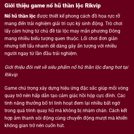
Giới thiệu game nổ hũ thần lộc Rikvip
Nổ hũ thần lộc
được thiết kế phong cách đồ họa rực rỡ
mang đến trải nghiệm giải trí cực kỳ sinh động. Trò chơi
lấy cảm hứng từ chủ đề tài lộc may mắn phương Đông
mang nhiều biểu tượng quen thuộc. Lối chơi đơn giản
nhưng tiết tấu nhanh dễ dàng gây ấn tượng với nhiều
người ngay từ lần đầu trải nghiệm.
Giới thiệu đôi nét về siêu phẩm nổ hũ thần lộc đang hot tại
Rikvip
Game chú trọng xây dựng hiệu ứng đặc sắc giúp mỗi vòng
quay trở nên hấp dẫn tạo cảm giác hồi hộp cực đỉnh. Các
tính năng thưởng bố trí linh hoạt đem lại nhiều bất ngờ
trong quá trình quay hũ mà không bị nhàm chán. Cách kết
hợp âm thanh sôi động cùng chuyển động mượt mà khiến
không gian trở nên cuốn hút.