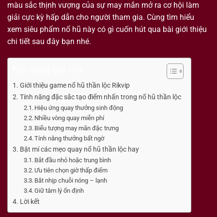
màu sắc thịnh vượng của sự may mắn mở ra cơ hội làm
giải cực kỳ hấp dẫn cho người tham gia. Cùng tìm hiểu
xem siêu phẩm nổ hũ này có gì cuốn hút qua bài giới thiệu
chi tiết sau đây bạn nhé.
Nội dung bài viết
Giới thiệu game nổ hũ thần lộc Rikvip
Tính năng đặc sắc tạo điểm nhấn trong nổ hũ thần lộc
Hiệu ứng quay thưởng sinh động
Nhiều vòng quay miễn phí
Biểu tượng may mắn đặc trưng
Tính năng thưởng bất ngờ
Bật mí các mẹo quay nổ hũ thần lộc hay
Bắt đầu nhỏ hoặc trung bình
Ưu tiên chọn giờ thấp điểm
Bắt nhịp chuỗi nóng – lạnh
Giữ tâm lý ổn định
Lời kết