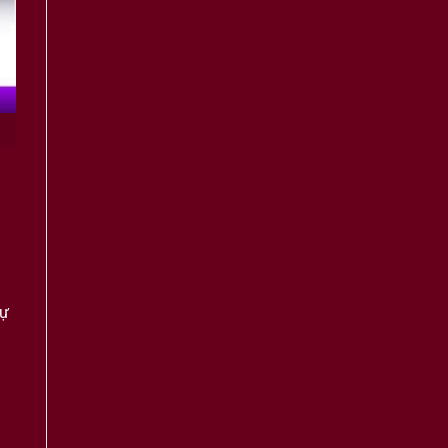
–
Thưởng
Xu
Cực
Hướng
Chất
Giải
Trí
Trực
Tuyến
Thời
Đại
Số
tự