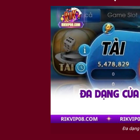
Đa dạng 