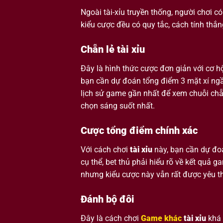
Ngoài tài-xỉu truyền thống, người chơi c
kiểu cược đều có quy tắc, cách tính thắng
Chẵn lẻ tài xỉu
Đây là hình thức cược đơn giản với cơ h
bạn cần dự đoán tổng điểm 3 mặt xí ngầu
lịch sử game gần nhất để xem chuỗi chẵn
chọn sáng suốt nhất.
Cược tổng điểm chính xác
Với cách chơi
tài xỉu
này, bạn cần dự đoá
cụ thể, bet thủ phải hiểu rõ về kết quả
nhưng kiểu cược này vẫn rất được yêu thí
Đánh bộ đôi
Đây là cách chơi
Game khác
tài xỉu
khá 