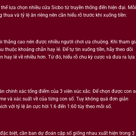
ó thể lựa chọn nhiều cửa Sicbo từ truyền thống đến hiện đại. Mỗi
 thua và tỷ lệ ăn riêng nên cần hiểu rõ trước khi xuống tiền:
ội thắng cao nên được nhiều người chơi ưa chuộng. Khi tham gi
 thuộc khoảng chẵn hay lẻ. Để tự tin xuống tiền, hãy theo dõi
 hay lẻ về nhiều hơn. Từ đó, hiểu rõ chu kỳ cược và đưa ra lựa
n chính xác tổng điểm của 3 viên xúc xắc. Để chọn được con s
 game và xác suất về của từng con số. Tuy không quá đơn giản
ch với tỷ lệ ăn cực hời 1:6 đến 1:60 tùy theo mỗi số.
đặc biệt, cần ban dự đoán cặp số giống nhau xuất hiện trong 3