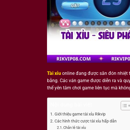
Tài xỉu
online đang được săn đón nhiệt tì
bằng. Các ván game được diễn ra và quy
thể yên tâm chơi game liên tục mà không
Nội dung bài viết
Giới thiệu game tài xỉu Rikvip
Các hình thức cược tài xỉu hấp dẫn
Chẵn lẻ tài xỉu