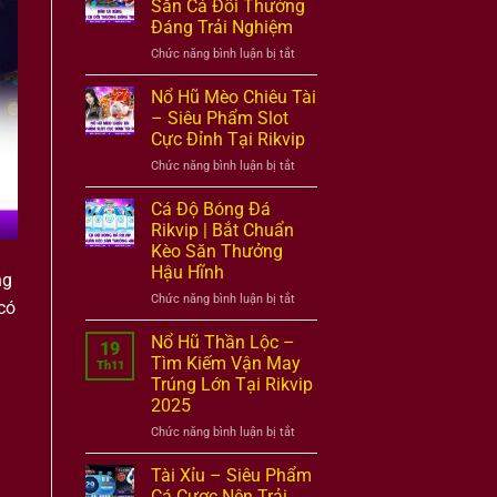
Săn Cá Đổi Thưởng
Luôn
–
Đáng Trải Nghiệm
Thắng
Siêu
ở
Chức năng bình luận bị tắt
Phẩm
Bắn
Game
Cá
Đại
Nổ Hũ Mèo Chiêu Tài
Xèng
Dương
– Siêu Phẩm Slot
|
Chất
Cực Đỉnh Tại Rikvip
Game
Lừ
ở
Chức năng bình luận bị tắt
Săn
Tại
Nổ
Cá
Rikvip
Hũ
Đổi
Cá Độ Bóng Đá
Mèo
Thưởng
Rikvip | Bắt Chuẩn
Chiêu
Đáng
Kèo Săn Thưởng
Tài
Trải
Hậu Hĩnh
ng
–
Nghiệm
Siêu
ở
Chức năng bình luận bị tắt
có
Phẩm
Cá
Slot
Độ
Nổ Hũ Thần Lộc –
19
Cực
Bóng
Tìm Kiếm Vận May
Th11
Đỉnh
Đá
Trúng Lớn Tại Rikvip
Tại
Rikvip
2025
Rikvip
|
Bắt
ở
Chức năng bình luận bị tắt
Chuẩn
Nổ
Kèo
Hũ
Tài Xỉu – Siêu Phẩm
Săn
Thần
Cá Cược Nên Trải