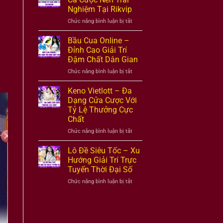
Thưởng
Lộc
Nghiệm Tại Rikvip
Hậu
–
Hĩnh
ở
Chức năng bình luận bị tắt
Tìm
Tài
Kiếm
Xỉu
Vận
Bầu Cua Online –
–
May
Đỉnh Cao Giải Trí
Siêu
Trúng
Đậm Chất Dân Gian
Phẩm
Lớn
ở
Chức năng bình luận bị tắt
Cá
Tại
Bầu
Cược
Rikvip
Cua
Nên
2025
Keno Vietlott – Đa
Online
Trải
Dạng Cửa Cược Với
–
Nghiệm
Tỷ Lệ Thưởng Cực
Đỉnh
Tại
Chất
Cao
Rikvip
Giải
ở
Chức năng bình luận bị tắt
Trí
Keno
Đậm
Vietlott
Lô Đề Siêu Tốc – Xu
Chất
–
Hướng Giải Trí Trực
Dân
Đa
Tuyến Thời Đại Số
Gian
Dạng
ở
Chức năng bình luận bị tắt
Cửa
Lô
Cược
Đề
Với
Siêu
Tỷ
Tốc
Lệ