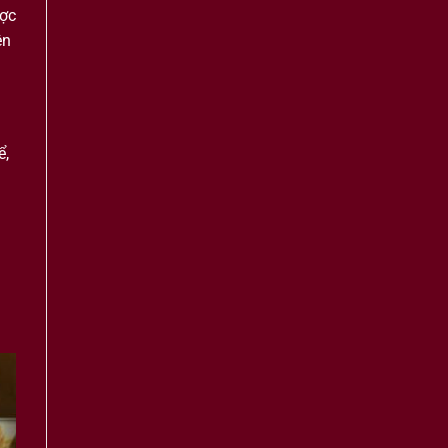
ược
ện
ể,