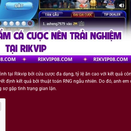
nh tại Rikvip bởi cửa cược đa dạng, tỷ lệ ăn cao với kết quả cô
ết định kết quả bởi thuật toán RNG ngẫu nhiên. Do đó, anh em 
 sợ gặp tình trạng gian lận.