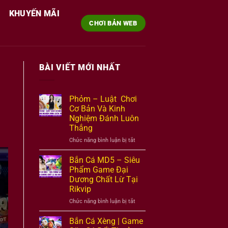
KHUYẾN MÃI
CHƠI BẢN WEB
BÀI VIẾT MỚI NHẤT
Phỏm – Luật Chơi
Cơ Bản Và Kinh
Nghiệm Đánh Luôn
Thắng
ở
Chức năng bình luận bị tắt
Phỏm
–
Bắn Cá MD5 – Siêu
Luật
Phẩm Game Đại
Chơi
Dương Chất Lừ Tại
Cơ
Rikvip
Bản
Và
ở
Chức năng bình luận bị tắt
Kinh
Bắn
Nghiệm
Cá
Bắn Cá Xèng | Game
Đánh
MD5