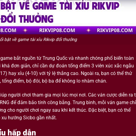
ổi bật về game tài xỉu Rikvip đổi thưởng
ựa game bắt nguồn từ Trung Quốc và nhanh chóng phổ biến toàn
ơi khá đơn giản, chỉ cần dự đoán tổng điểm 3 viên xúc xắc ngẫu
17) hay xỉu (4-10) với tỷ lệ thắng cao. Ngoài ra, bạn có thể thử
ẻ, tổng điểm, bộ đôi, bộ ba để không lo nhàm chán.
iúp người chơi tham gia mọi lúc mọi nơi. Các ván cược diễn ra 
ín RNG để đảm bảo tính công bằng. Trung bình, mỗi ván game chỉ
ởng cho người chơi ngay sau khi kết thúc. Đặc biệt, bạn có thể
õ xu hướng Sicbo gần nhất.
ỉu hấp dẫn