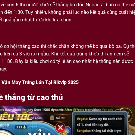
 về con 6 thì người chơi sẽ thắng bộ đôi. Ngoài ra, bạn có thể c
n đến 1:30. Tuy nhiên, không phải lúc nào kết quả cùng xuất hi
t quả gần nhất trước khi lựa chọn.
 cơ hội thắng cao thì chắc chắn không thể bỏ qua bộ ba. Cụ th
 trên cả 3 viên xí ngầu. Khi kết quả trùng khớp thì anh em sẽ
:180. Đây là kiểu chơi có tỷ lệ ăn cao nhất hệ thống nên được
nay.
Vận May Trúng Lớn Tại Rikvip 2025
ễ thắng từ cao thủ