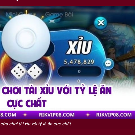
cửa chơi tài xỉu với tỷ lệ ăn cực chất