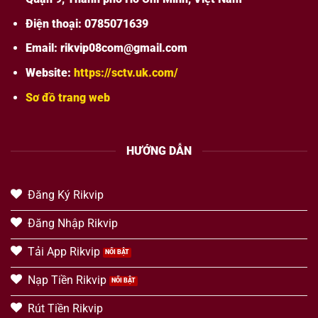
Điện thoại: 0
785071639
Email:
rikvip08com@gmail.com
Website:
https://sctv.uk.com/
Sơ đồ trang web
HƯỚNG DẪN
Đăng Ký Rikvip
Đăng Nhập Rikvip
Tải App Rikvip
Nạp Tiền Rikvip
Rút Tiền Rikvip