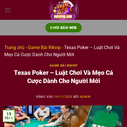
Bỏ
qua
nội
dung
CHƠI BẢN WEB
Trang chủ
-
Game Bài Rikvip
-
Texas Poker – Luật Chơi Và
Mẹo Cá Cược Dành Cho Người Mới
GAME BÀI RIKVIP
Texas Poker – Luật Chơi Và Mẹo Cá
Cược Dành Cho Người Mới
ĐĂNG VÀO
19/11/2025
BỞI
ADMIN
19
Th11