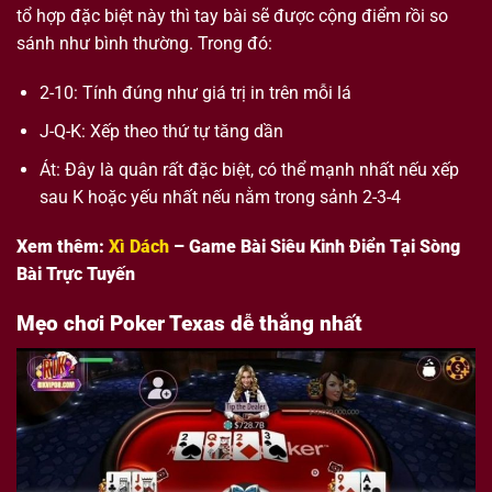
tổ hợp đặc biệt này thì tay bài sẽ được cộng điểm rồi so
sánh như bình thường. Trong đó:
2-10: Tính đúng như giá trị in trên mỗi lá
J-Q-K: Xếp theo thứ tự tăng dần
Át: Đây là quân rất đặc biệt, có thể mạnh nhất nếu xếp
sau K hoặc yếu nhất nếu nằm trong sảnh 2-3-4
Xem thêm:
Xì Dách
– Game Bài Siêu Kinh Điển Tại Sòng
Bài Trực Tuyến
Mẹo chơi Poker Texas dễ thắng nhất