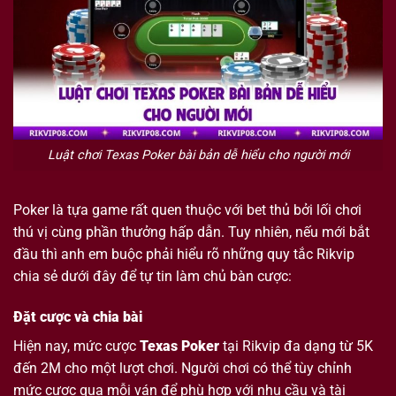
Luật chơi Texas Poker bài bản dễ hiểu cho người mới
Poker là tựa game rất quen thuộc với bet thủ bởi lối chơi
thú vị cùng phần thưởng hấp dẫn. Tuy nhiên, nếu mới bắt
đầu thì anh em buộc phải hiểu rõ những quy tắc Rikvip
chia sẻ dưới đây để tự tin làm chủ bàn cược:
Đặt cược và chia bài
Hiện nay, mức cược
Texas Poker
tại Rikvip đa dạng từ 5K
đến 2M cho một lượt chơi. Người chơi có thể tùy chỉnh
mức cược qua mỗi ván để phù hợp với nhu cầu và tài