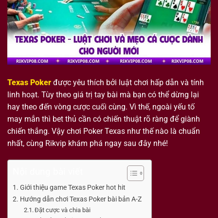
Texas Poker
được yêu thích bởi luật chơi hấp dẫn và tính
linh hoạt. Tùy theo giá trị tay bài mà bạn có thể dừng lại
hay theo đến vòng cược cuối cùng. Vì thế, ngoài yếu tố
may mắn thì bet thủ cần có chiến thuật rõ ràng để giành
chiến thắng. Vậy chơi Poker Texas như thế nào là chuẩn
nhất, cùng Rikvip khám phá ngay sau đây nhé!
Nội dung bài viết
Giới thiệu game Texas Poker hot hit
Hướng dẫn chơi Texas Poker bài bản A-Z
Đặt cược và chia bài