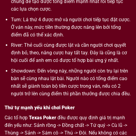
chúng để tạo được tổng điểm mạnh nhất rồi tiếp tục
các lựa chọn cược.
Turn: Lá thứ 4 được mở và người chơi tiếp tục đặt cược.
Ở ván này, mức tiền thường được nâng lên bởi tổng
điểm đã có thể xác định.
River: Thẻ cuối cùng được lật và cần người chơi quyết
định bỏ, theo, nâng cược hay tất tay. Đây là cũng là cơ
hội cuối để anh em có được tổ hợp bài ưng ý nhất.
Showdown: Đến vòng này, những người còn trụ lại trên
bàn sẽ cùng nhau lật bài. Người nào có tổng điểm cao
nhất sẽ giành toàn bộ tiền cược trong ván, nếu có 2
người trở lên cùng điểm thì phần thưởng được chia đều.
Thứ tự mạnh yếu khi chơi Poker
Các tổ hợp
Texas Poker
đều được quy định giá trị mạnh
đến yếu như: Sảnh rồng -> Đồng chất -> Tứ quý -> Cù lũ ->
Thùng -> Sảnh -> Sám cô -> Thú -> Đôi. Nếu không có các